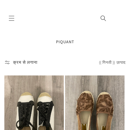
छोड़कर
सामग्री
पर बढ़ने
के लिए
Cart
PIQUANT
क्रम से लगाना
{{ गिनती }} उत्पाद